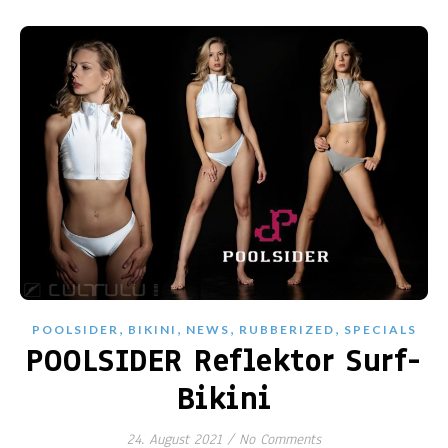
,
,
,
,
POOLSIDER
BIKINI
NEWS
RUBBERIZED
SPECIALS
POOLSIDER Reflektor Surf-
Bikini
24. August 2021
/
No Comments