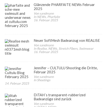
Glänzende PHARFAITE NEWs Februar
2025
Von sandmann
In NEWs, Pharfaite
16. Februar 2025
Neuer SoftMesh Badeanzug von REALISE
Von sandmann
In Realise, NEWs, Stretch Fibers, Swimwear
16. Februar 2025
Jennifer – CULTULU Shooting die Dritte,
Februar 2025
Von sandmann
In Shootings
14. Februar 2025
DiTAH´s transparent-rubberized
Badeanzüge sind zurück
Von sandmann
In DiTAH, NEWs