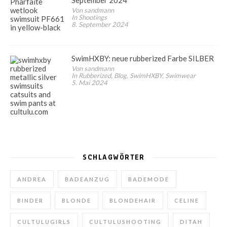
Von sandmann
In Shootings
8. September 2024
SwimHXBY: neue rubberized Farbe SILBER
Von sandmann
In Rubberized, Blog, SwimHXBY, Swimwear
5. Mai 2024
SCHLAGWÖRTER
ANDREA
BADEANZUG
BADEMODE
BINDER
BLONDE
BLONDEHAIR
CELINE
CULTULUGIRLS
CULTULUSHOOTING
DITAH