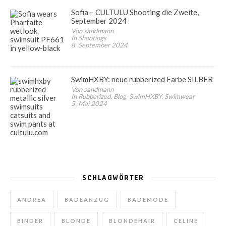
Sofia – CULTULU Shooting die Zweite,
September 2024
Von sandmann
In Shootings
8. September 2024
SwimHXBY: neue rubberized Farbe SILBER
Von sandmann
In Rubberized, Blog, SwimHXBY, Swimwear
5. Mai 2024
SCHLAGWÖRTER
ANDREA
BADEANZUG
BADEMODE
BINDER
BLONDE
BLONDEHAIR
CELINE