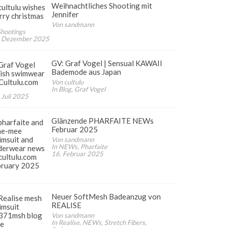
Weihnachtliches Shooting mit
Jennifer
Von sandmann
Shootings
. Dezember 2025
GV: Graf Vogel | Sensual KAWAII
Bademode aus Japan
Von cultulu
In Blog, Graf Vogel
 Juli 2025
Glänzende PHARFAITE NEWs
Februar 2025
Von sandmann
In NEWs, Pharfaite
16. Februar 2025
Neuer SoftMesh Badeanzug von
REALISE
Von sandmann
In Realise, NEWs, Stretch Fibers,