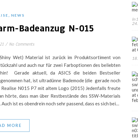
,
LISE
NEWS
In 
24
arm-Badeanzug N-015
21
/
No Comments
 Shiny Wet) Material ist zurück im Produktsortiment von
18.
Stückzahl und auch nur für zwei Farboptionen des beliebten
in! Gerade aktuell, da ASICS die beiden Bestseller
genommen hat, ist ultradünne Bademode (die gerade noch
. Realise N015 P7 mit altem Logo (2015) Jedenfalls freute
apan hörte, dass man über Restbestände des SSW-Materials
. Auch ist es obendrein noch sehr passend, dass es sich bei…
AD MORE