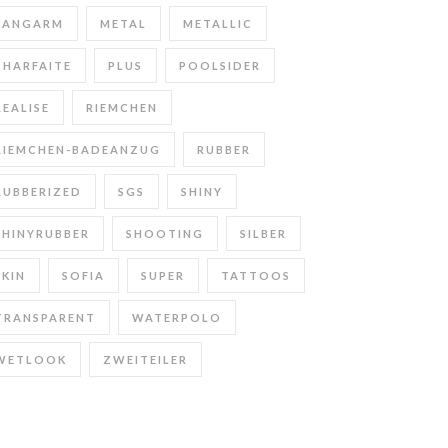
LANGARM
METAL
METALLIC
PHARFAITE
PLUS
POOLSIDER
REALISE
RIEMCHEN
RIEMCHEN-BADEANZUG
RUBBER
RUBBERIZED
SGS
SHINY
SHINYRUBBER
SHOOTING
SILBER
SKIN
SOFIA
SUPER
TATTOOS
TRANSPARENT
WATERPOLO
WETLOOK
ZWEITEILER