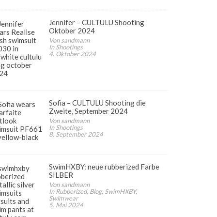
Jennifer – CULTULU Shooting
Oktober 2024
Von sandmann
In Shootings
4. Oktober 2024
Sofia – CULTULU Shooting die
Zweite, September 2024
Von sandmann
In Shootings
8. September 2024
SwimHXBY: neue rubberized Farbe
SILBER
Von sandmann
In Rubberized, Blog, SwimHXBY,
Swimwear
5. Mai 2024