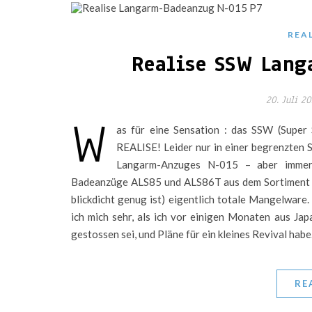
REA
Realise SSW Lang
20. Juli 20
W
as für eine Sensation : das SSW (Super
REALISE! Leider nur in einer begrenzten 
Langarm-Anzuges N-015 – aber immerh
Badeanzüge ALS85 und ALS86T aus dem Sortiment 
blickdicht genug ist) eigentlich totale Mangelware
ich mich sehr, als ich vor einigen Monaten aus J
gestossen sei, und Pläne für ein kleines Revival habe
RE