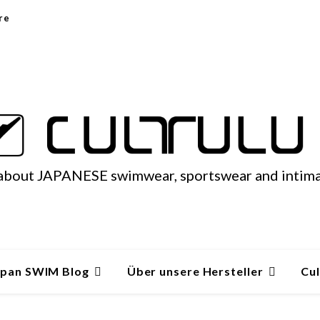
re
 about JAPANESE swimwear, sportswear and intim
apan SWIM Blog
Über unsere Hersteller
Cul