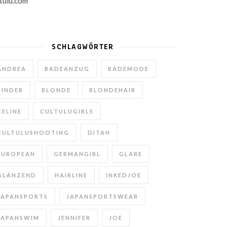
SCHLAGWÖRTER
ANDREA
BADEANZUG
BADEMODE
BINDER
BLONDE
BLONDEHAIR
CELINE
CULTULUGIRLS
CULTULUSHOOTING
DITAH
EUROPEAN
GERMANGIRL
GLARE
GLÄNZEND
HAIRLINE
INKEDJOE
JAPANSPORTS
JAPANSPORTSWEAR
JAPANSWIM
JENNIFER
JOE