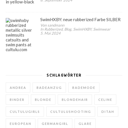
8. September 2024
SwimHXBY: neue rubberized Farbe SILBER
Von sandmann
In Rubberized, Blog, SwimHXBY, Swimwear
5. Mai 2024
SCHLAGWÖRTER
ANDREA
BADEANZUG
BADEMODE
BINDER
BLONDE
BLONDEHAIR
CELINE
CULTULUGIRLS
CULTULUSHOOTING
DITAH
EUROPEAN
GERMANGIRL
GLARE