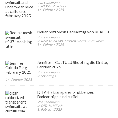
Von sandmann
In NEWs, Pharfaite
16. Februar 2025
Neuer SoftMesh Badeanzug von REALISE
Von sandmann
In Realise, NEWs, Stretch Fibers, Swimwear
16. Februar 2025
Jennifer – CULTULU Shooting die Dritte,
Februar 2025
Von sandmann
In Shootings
14. Februar 2025
DiTAH´s transparent-rubberized
Badeanzüge sind zurück
Von sandmann
In DiTAH, NEWs
1. Februar 2025