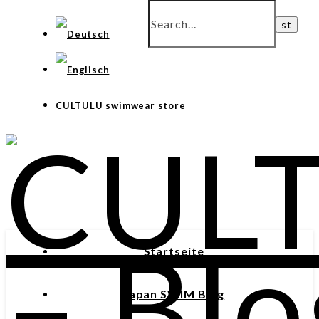
CULTULU swimwear store
Startseite
Japan SWIM Blog