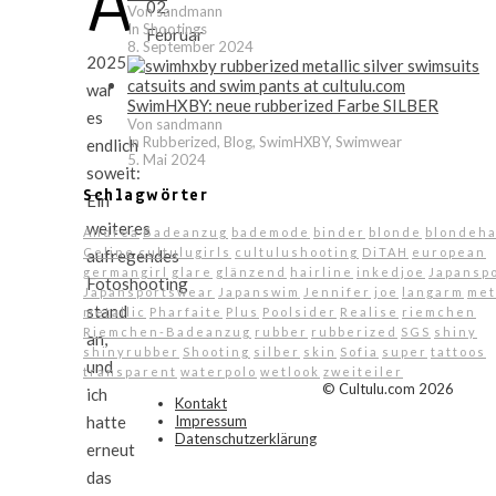
A
02.
Von sandmann
In Shootings
Februar
8. September 2024
2025
war
SwimHXBY: neue rubberized Farbe SILBER
es
Von sandmann
In Rubberized, Blog, SwimHXBY, Swimwear
endlich
5. Mai 2024
soweit:
Schlagwörter
Ein
weiteres
Andrea
Badeanzug
bademode
binder
blonde
blondeha
Celine
cultulugirls
cultulushooting
DiTAH
european
aufregendes
germangirl
glare
glänzend
hairline
inkedjoe
Japansp
Fotoshooting
Japansportswear
Japanswim
Jennifer
joe
langarm
met
stand
metallic
Pharfaite
Plus
Poolsider
Realise
riemchen
Riemchen-Badeanzug
rubber
rubberized
SGS
shiny
an,
shinyrubber
Shooting
silber
skin
Sofia
super
tattoos
und
transparent
waterpolo
wetlook
zweiteiler
© Cultulu.com 2026
ich
Kontakt
Impressum
hatte
Datenschutzerklärung
erneut
das