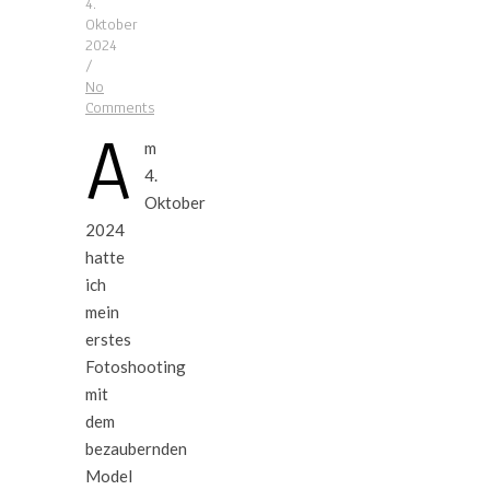
4.
Oktober
2024
/
No
Comments
A
m
4.
Oktober
2024
hatte
ich
mein
erstes
Fotoshooting
mit
dem
bezaubernden
Model