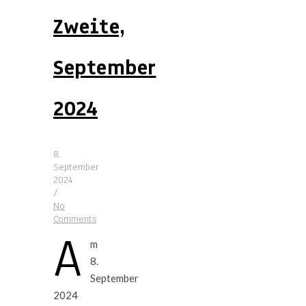
Zweite,
September
2024
8.
September
2024
/
No
Comments
A
m
8.
September
2024