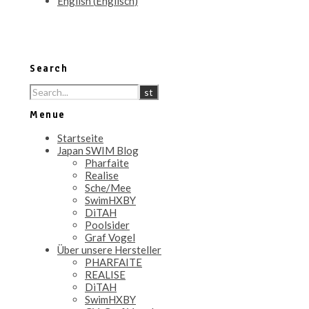
English
(
Englisch
)
Search
Menue
Startseite
Japan SWIM Blog
Pharfaite
Realise
Sche/Mee
SwimHXBY
DiTAH
Poolsider
Graf Vogel
Über unsere Hersteller
PHARFAITE
REALISE
DiTAH
SwimHXBY