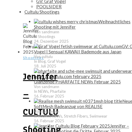
GV: Graf Vogel
POOLSIDER
Cultulu Shootings
Weihnachtliches
Shooting mit Jennifer
Von sandmann
In Shootings
24. Dezember 2025
GV: 
Vogel | Sensual KAWAII Bademode aus Japan
Von cultulu
Shootings
In Blog, Graf Vogel
18. Juli 2025
Jennifer
Glänzende PHARFAITE NEWs Februar 2025
Von sandmann
–
In NEWs, Pharfaite
16. Februar 2025
Neue
SoftMesh Badeanzug von REALISE
CULTULU
Von sandmann
In Realise, NEWs, Stretch Fibers, Swimwear
16. Februar 2025
Jennifer –
Shooting
CULTULU Shooting die Dritte, Februar 2025