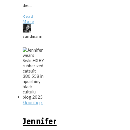
die…
Read
More
sandmann
Shootings
Jennifer