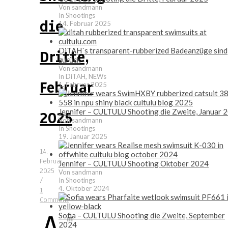
Von sandmann
In Shootings
die
14. Februar 2025
DiTAH´s transparent-rubberized Badeanzüge sind
Dritte,
zurück
Von sandmann
In DiTAH, NEWs
Februar
1. Februar 2025
Jennifer – CULTULU Shooting die Zweite, Januar 
2025
Von sandmann
In Shootings
19. Januar 2025
14.
Februar
Jennifer – CULTULU Shooting Oktober 2024
2025
Von sandmann
/
In Shootings
4. Oktober 2024
1
Comment
Sofia – CULTULU Shooting die Zweite, September
m
2024