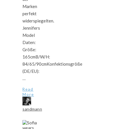
Marken
perfekt
widerspiegelten.
Jennifers
Model
Daten:
Größe:
165cmB/W/H:
84/65/90cmKonfektionsgröße
(DE/EU):
…
Read
More
sandmann