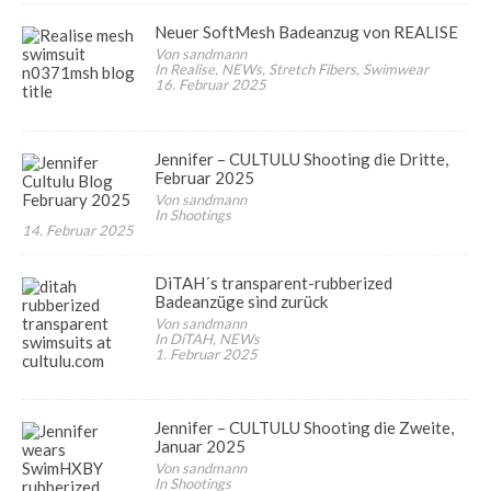
Neuer SoftMesh Badeanzug von REALISE
Von sandmann
In Realise, NEWs, Stretch Fibers, Swimwear
16. Februar 2025
Jennifer – CULTULU Shooting die Dritte,
Februar 2025
Von sandmann
In Shootings
14. Februar 2025
DiTAH´s transparent-rubberized
Badeanzüge sind zurück
Von sandmann
In DiTAH, NEWs
1. Februar 2025
Jennifer – CULTULU Shooting die Zweite,
Januar 2025
Von sandmann
In Shootings