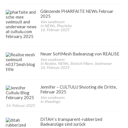
Glänzende PHARFAITE NEWs Februar
2025
Von sandmann
In NEWs, Pharfaite
16. Februar 2025
Neuer SoftMesh Badeanzug von REALISE
Von sandmann
In Realise, NEWs, Stretch Fibers, Swimwear
16. Februar 2025
Jennifer – CULTULU Shooting die Dritte,
Februar 2025
Von sandmann
In Shootings
14. Februar 2025
DiTAH´s transparent-rubberized
Badeanzüge sind zurück