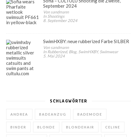
Sofia – CULTULU Shooting die Zweite,
September 2024
Von sandmann
In Shootings
8. September 2024
SwimHXBY: neue rubberized Farbe SILBER
Von sandmann
In Rubberized, Blog, SwimHXBY, Swimwear
5. Mai 2024
SCHLAGWÖRTER
ANDREA
BADEANZUG
BADEMODE
BINDER
BLONDE
BLONDEHAIR
CELINE