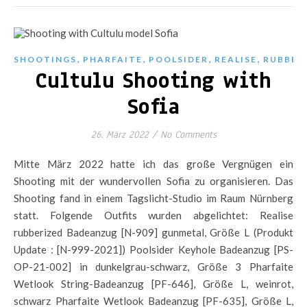
,
,
,
,
SHOOTINGS
PHARFAITE
POOLSIDER
REALISE
RUBBER
Cultulu Shooting with
Sofia
26. März 2022
/
No Comments
Mitte März 2022 hatte ich das große Vergnügen ein
Shooting mit der wundervollen Sofia zu organisieren. Das
Shooting fand in einem Tagslicht-Studio im Raum Nürnberg
statt. Folgende Outfits wurden abgelichtet: Realise
rubberized Badeanzug [N-909] gunmetal, Größe L (Produkt
Update : [N-999-2021]) Poolsider Keyhole Badeanzug [PS-
OP-21-002] in dunkelgrau-schwarz, Größe 3 Pharfaite
Wetlook String-Badeanzug [PF-646], Größe L, weinrot,
schwarz Pharfaite Wetlook Badeanzug [PF-635], Größe L,