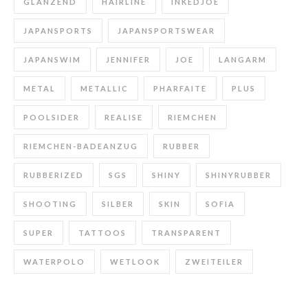
GLÄNZEND
HAIRLINE
INKEDJOE
JAPANSPORTS
JAPANSPORTSWEAR
JAPANSWIM
JENNIFER
JOE
LANGARM
METAL
METALLIC
PHARFAITE
PLUS
POOLSIDER
REALISE
RIEMCHEN
RIEMCHEN-BADEANZUG
RUBBER
RUBBERIZED
SGS
SHINY
SHINYRUBBER
SHOOTING
SILBER
SKIN
SOFIA
SUPER
TATTOOS
TRANSPARENT
WATERPOLO
WETLOOK
ZWEITEILER