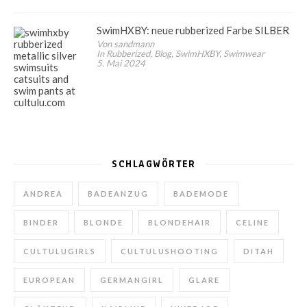
SwimHXBY: neue rubberized Farbe SILBER
Von sandmann
In Rubberized, Blog, SwimHXBY, Swimwear
5. Mai 2024
SCHLAGWÖRTER
ANDREA
BADEANZUG
BADEMODE
BINDER
BLONDE
BLONDEHAIR
CELINE
CULTULUGIRLS
CULTULUSHOOTING
DITAH
EUROPEAN
GERMANGIRL
GLARE