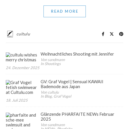
READ MORE
cultulu
Weihnachtliches Shooting mit Jennifer
Von sandmann
In Shootings
24. Dezember 2025
GV: Graf Vogel | Sensual KAWAII
Bademode aus Japan
Von cultulu
In Blog, Graf Vogel
18. Juli 2025
Glänzende PHARFAITE NEWs Februar
2025
Von sandmann
In NEWs, Pharfaite