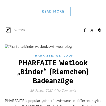
READ MORE
cultulu
,
PHARFAITE
WETLOOK
PHARFAITE Wetlook
„Binder“ (Riemchen)
Badeanzüge
25. Januar 2022
/
No Comments
PHARFAITE´s popular „binder“ swimwear in different styles