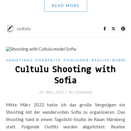
READ MORE
cultulu
,
,
,
,
SHOOTINGS
PHARFAITE
POOLSIDER
REALISE
RUBBER
Cultulu Shooting with
Sofia
26. März 2022
/
No Comments
Mitte März 2022 hatte ich das große Vergnügen ein
Shooting mit der wundervollen Sofia zu organisieren. Das
Shooting fand in einem Tagslicht-Studio im Raum Nürnberg
statt. Folgende Outfits wurden abgelichtet: Realise