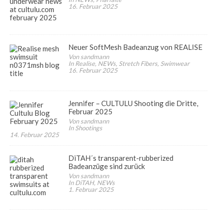
16. Februar 2025
Neuer SoftMesh Badeanzug von REALISE
Von sandmann
In Realise, NEWs, Stretch Fibers, Swimwear
16. Februar 2025
Jennifer – CULTULU Shooting die Dritte,
Februar 2025
Von sandmann
In Shootings
14. Februar 2025
DiTAH´s transparent-rubberized
Badeanzüge sind zurück
Von sandmann
In DiTAH, NEWs
1. Februar 2025