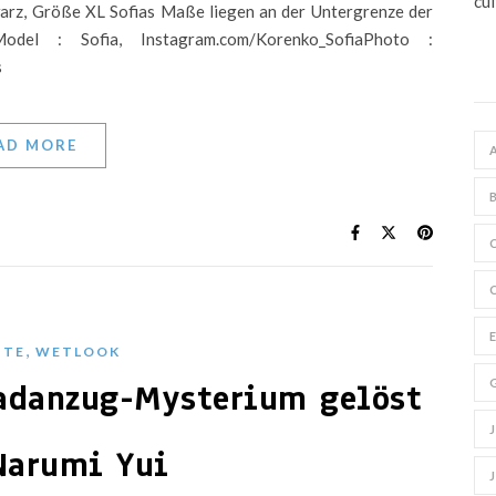
rz, Größe XL Sofias Maße liegen an der Untergrenze der
odel : Sofia, Instagram.com/Korenko_SofiaPhoto :
s
AD MORE
,
ITE
WETLOOK
adanzug-Mysterium gelöst
Narumi Yui