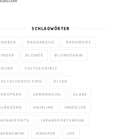
SCHLAGWÖRTER
ANDREA
BADEANZUG
BADEMODE
BINDER
BLONDE
BLONDEHAIR
CELINE
CULTULUGIRLS
CULTULUSHOOTING
DITAH
EUROPEAN
GERMANGIRL
GLARE
GLÄNZEND
HAIRLINE
INKEDJOE
JAPANSPORTS
JAPANSPORTSWEAR
JAPANSWIM
JENNIFER
JOE