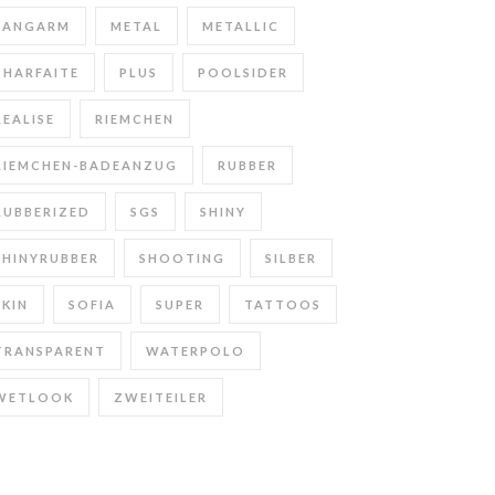
LANGARM
METAL
METALLIC
PHARFAITE
PLUS
POOLSIDER
REALISE
RIEMCHEN
RIEMCHEN-BADEANZUG
RUBBER
RUBBERIZED
SGS
SHINY
SHINYRUBBER
SHOOTING
SILBER
SKIN
SOFIA
SUPER
TATTOOS
TRANSPARENT
WATERPOLO
WETLOOK
ZWEITEILER