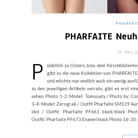
PHARFAI
PHARFAITE Neuhe
30. März 2
P
ünktlich zu Ostern, bzw. dem Kirschblütenf
gibt es die neue Kollektion von PHARFAITE a
und möchte nun endlich auch ein wenig ausfü
zu den jeweiligen Artikeln verrate, gibt es erst 
sehen. Photo 1-2: Model: Tomooaty / Photo by: Co
3-4: Model: Zerogra6 / Outfit Pharfaite SM119 Auro
idol / Outfit: Pharfaite PF661 black-black Pho
Outfit: Pharfaite PF673 Enamel black Photo 16-20