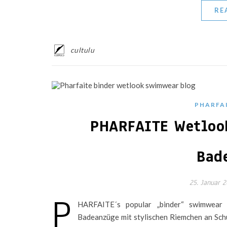
RE
cultulu
PHARFA
PHARFAITE Wetlook
Bad
25. Januar 
P
HARFAITE´s popular „binder“ swimwear 
Badeanzüge mit stylischen Riemchen an Schu