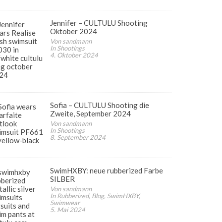
Jennifer – CULTULU Shooting
Oktober 2024
Von sandmann
In Shootings
4. Oktober 2024
Sofia – CULTULU Shooting die
Zweite, September 2024
Von sandmann
In Shootings
8. September 2024
SwimHXBY: neue rubberized Farbe
SILBER
Von sandmann
In Rubberized, Blog, SwimHXBY,
Swimwear
5. Mai 2024