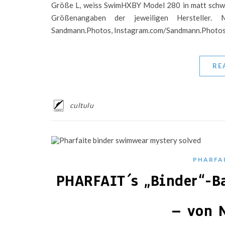
Größe L, weiss SwimHXBY Model 280 in matt schwa
Größenangaben der jeweiligen Hersteller. M
Sandmann.Photos, Instagram.com/Sandmann.Photo
RE
cultulu
PHARFA
PHARFAIT´s „Binder“-B
– von 