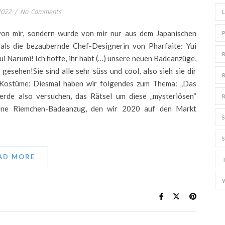
2022
/
No Comments
von mir, sondern wurde von mir nur aus dem Japanischen
 als die bezaubernde Chef-Designerin von Pharfaite: Yui
Yui Narumi! Ich hoffe, ihr habt (…) unsere neuen Badeanzüge,
gesehen!Sie sind alle sehr süss und cool, also sieh sie dir
ostüme: Diesmal haben wir folgendes zum Thema: „Das
erde also versuchen, das Rätsel um diese „mysteriösen“
sene Riemchen-Badeanzug, den wir 2020 auf den Markt
AD MORE