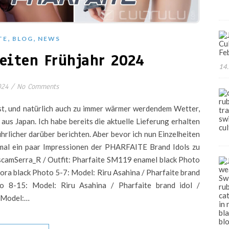
,
,
TE
BLOG
NEWS
iten Frühjahr 2024
14.
024
/
No Comments
est, und natürlich auch zu immer wärmer werdendem Wetter,
us Japan. Ich habe bereits die aktuelle Lieferung erhalten
hrlicher darüber berichten. Aber bevor ich nun Einzelheiten
einmal ein paar Impressionen der PHARFAITE Brand Idols zu
scamSerra_R / Outfit: Pharfaite SM119 enamel black Photo
ra black Photo 5-7: Model: Riru Asahina / Pharfaite brand
to 8-15: Model: Riru Asahina / Pharfaite brand idol /
: Model:…