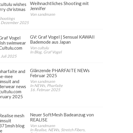
Weihnachtliches Shooting mit
Jennifer
Von sandmann
Shootings
. Dezember 2025
GV: Graf Vogel | Sensual KAWAII
Bademode aus Japan
Von cultulu
In Blog, Graf Vogel
 Juli 2025
Glänzende PHARFAITE NEWs
Februar 2025
Von sandmann
In NEWs, Pharfaite
16. Februar 2025
Neuer SoftMesh Badeanzug von
REALISE
Von sandmann
In Realise, NEWs, Stretch Fibers,