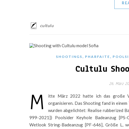
RE
cultulu
,
,
SHOOTINGS
PHARFAITE
POOLS
Cultulu Shoo
26. März 2
M
itte März 2022 hatte ich das große V
organisieren. Das Shooting fand in einem
wurden abgelichtet: Realise rubberized B
999-2021]) Poolsider Keyhole Badeanzug [PS-O
Wetlook String-Badeanzug [PF-646], Größe L, we