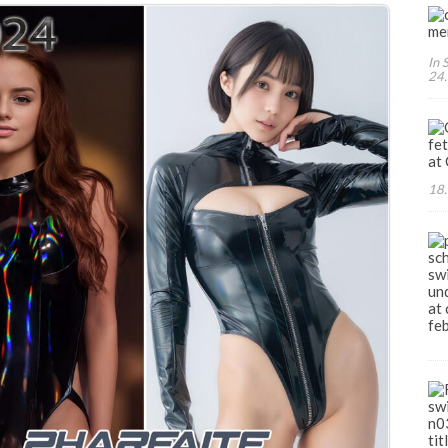
In 
24
18.