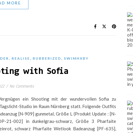
AD MORE
,
,
,
IDER
REALISE
RUBBERIZED
SWIMHXBY
ting with Sofia
022
/
No Comments
ergnügen ein Shooting mit der wundervollen Sofia zu
 Tagslicht-Studio im Raum Nürnberg statt. Folgende Outfits
adeanzug [N-909] gunmetal, Größe L (Produkt Update : [N-
P-21-002] in dunkelgrau-schwarz, Größe 3 Pharfaite
inrot, schwarz Pharfaite Wetlook Badeanzug [PF-635],