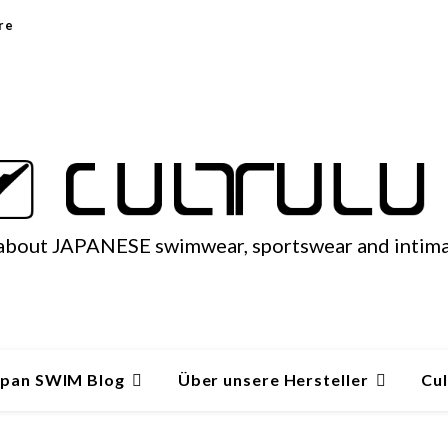
re
 about JAPANESE swimwear, sportswear and intim
apan SWIM Blog
Über unsere Hersteller
Cul