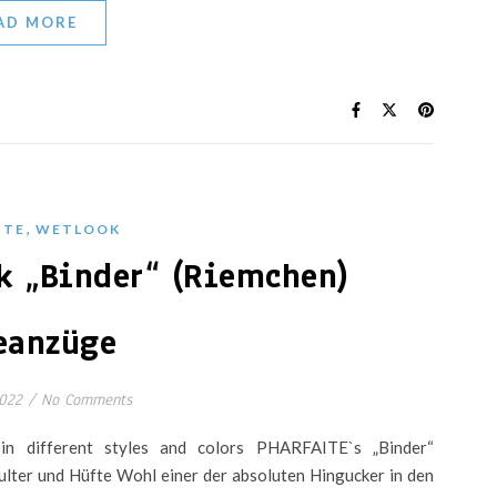
AD MORE
,
ITE
WETLOOK
 „Binder“ (Riemchen)
eanzüge
2022
/
No Comments
in different styles and colors PHARFAITE`s „Binder“
lter und Hüfte Wohl einer der absoluten Hingucker in den