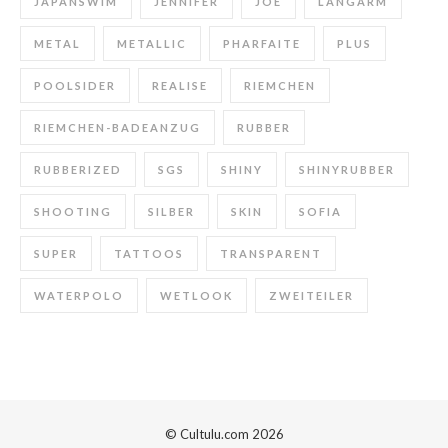
JAPANSWIM
JENNIFER
JOE
LANGARM
METAL
METALLIC
PHARFAITE
PLUS
POOLSIDER
REALISE
RIEMCHEN
RIEMCHEN-BADEANZUG
RUBBER
RUBBERIZED
SGS
SHINY
SHINYRUBBER
SHOOTING
SILBER
SKIN
SOFIA
SUPER
TATTOOS
TRANSPARENT
WATERPOLO
WETLOOK
ZWEITEILER
© Cultulu.com 2026