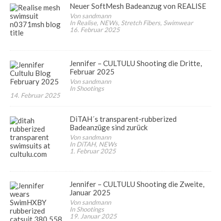
Neuer SoftMesh Badeanzug von REALISE
Von sandmann
In Realise, NEWs, Stretch Fibers, Swimwear
16. Februar 2025
Jennifer – CULTULU Shooting die Dritte,
Februar 2025
Von sandmann
In Shootings
14. Februar 2025
DiTAH´s transparent-rubberized
Badeanzüge sind zurück
Von sandmann
In DiTAH, NEWs
1. Februar 2025
Jennifer – CULTULU Shooting die Zweite,
Januar 2025
Von sandmann
In Shootings
19. Januar 2025