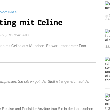
OOTINGS
In 
24
ting mit Celine
021
/
No Comments
en mit Celine aus München. Es war unser erster Foto-
18.
 about JAPANESE swimwear, sportswear and intim
mpfehlen. Sie sitzen gut, der Stoff ist angenehm auf der
 Realise und Poolsider Anzüge trug Sie in der japanischen