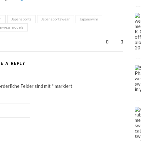
m
Japansports
Japansportswear
Japanswim
mwearmodels
VE A REPLY
rderliche Felder sind mit
*
markiert