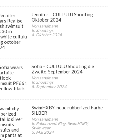
Jennifer – CULTULU Shooting
Oktober 2024
Von sandmann
In Shootings
4. Oktober 2024
Sofia – CULTULU Shooting die
Zweite, September 2024
Von sandmann
In Shootings
8. September 2024
SwimHXBY: neue rubberized Farbe
SILBER
Von sandmann
In Rubberized, Blog, SwimHXBY,
Swimwear
5. Mai 2024