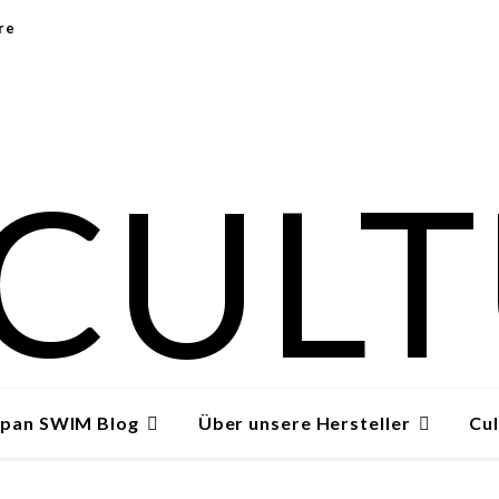
re
apan SWIM Blog
Über unsere Hersteller
Cul