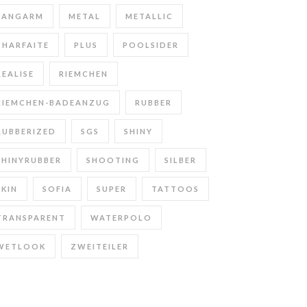
LANGARM
METAL
METALLIC
PHARFAITE
PLUS
POOLSIDER
REALISE
RIEMCHEN
RIEMCHEN-BADEANZUG
RUBBER
RUBBERIZED
SGS
SHINY
SHINYRUBBER
SHOOTING
SILBER
SKIN
SOFIA
SUPER
TATTOOS
TRANSPARENT
WATERPOLO
WETLOOK
ZWEITEILER