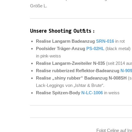
Größe L.
Unsere Shooting Outfits :
Realise Langarm Badeanzug
SRN-016
in rot
Poolsider Träger-Anzug
PS-02HL
(black metal)
in pink-weiss
Realise Langarm-Zweiteiler N-035
(seit 2014 aus
Realise rubberized Reflektor-Badeanzug
N-90
Realise „shiny rubber“ Badeanzug N-008SH
(s
Lack-Leggings von „Ishtar & Brute“.
Realise Spitzen-Body
N-LC-1006
in weiss
Folgt Celine auf I