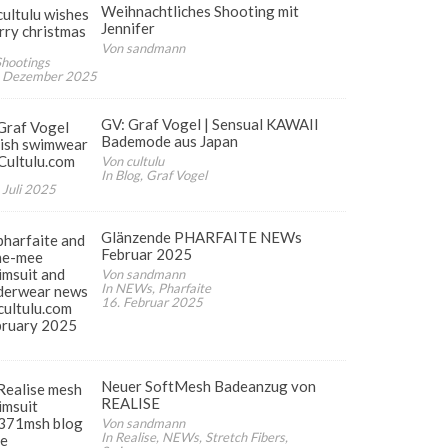
Weihnachtliches Shooting mit
Jennifer
Von sandmann
Shootings
. Dezember 2025
GV: Graf Vogel | Sensual KAWAII
Bademode aus Japan
Von cultulu
In Blog, Graf Vogel
 Juli 2025
ates
Glänzende PHARFAITE NEWs
Februar 2025
Von sandmann
In NEWs, Pharfaite
16. Februar 2025
Neuer SoftMesh Badeanzug von
REALISE
Von sandmann
In Realise, NEWs, Stretch Fibers,