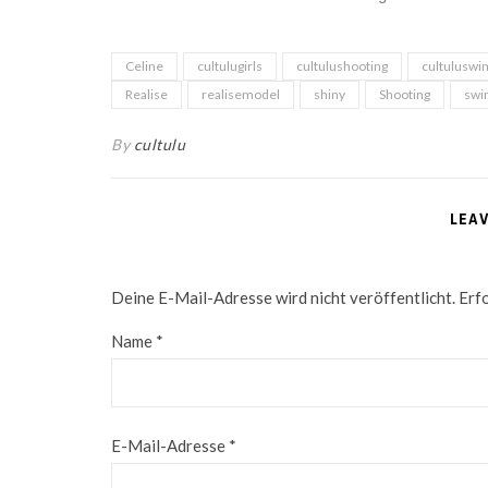
Celine
cultulugirls
cultulushooting
cultuluswi
Realise
realisemodel
shiny
Shooting
swi
By
cultulu
LEA
Deine E-Mail-Adresse wird nicht veröffentlicht.
Erfo
Name
*
E-Mail-Adresse
*