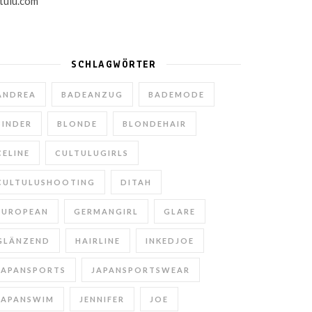
SCHLAGWÖRTER
ANDREA
BADEANZUG
BADEMODE
BINDER
BLONDE
BLONDEHAIR
CELINE
CULTULUGIRLS
CULTULUSHOOTING
DITAH
EUROPEAN
GERMANGIRL
GLARE
GLÄNZEND
HAIRLINE
INKEDJOE
JAPANSPORTS
JAPANSPORTSWEAR
JAPANSWIM
JENNIFER
JOE