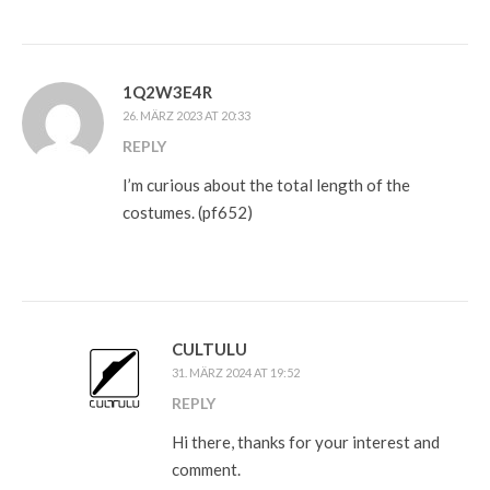
1Q2W3E4R
26. MÄRZ 2023 AT 20:33
REPLY
I’m curious about the total length of the
costumes. (pf652)
CULTULU
31. MÄRZ 2024 AT 19:52
REPLY
Hi there, thanks for your interest and
comment.