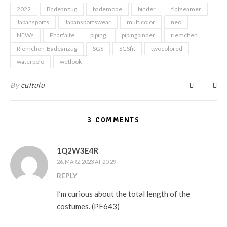
2022
Badeanzug
bademode
binder
flatseamer
Japansports
Japansportswear
multicolor
neo
NEWs
Pharfaite
piping
pipingbinder
riemchen
Riemchen-Badeanzug
SGS
SGSfit
twocolored
waterpolo
wetlook
By
cultulu
3 COMMENTS
1Q2W3E4R
26. MÄRZ 2023 AT 20:29
REPLY
I’m curious about the total length of the
costumes. (PF643)