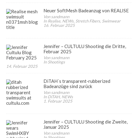
Neuer SoftMesh Badeanzug von REALISE
Von sandmann
In Realise, NEWs, Stretch Fibers, Swimwear
16. Februar 2025
Jennifer – CULTULU Shooting die Dritte,
Februar 2025
Von sandmann
In Shootings
14. Februar 2025
DiTAH´s transparent-rubberized
Badeanzüge sind zurück
Von sandmann
In DiTAH, NEWs
1. Februar 2025
Jennifer – CULTULU Shooting die Zweite,
Januar 2025
Von sandmann
In Shootings