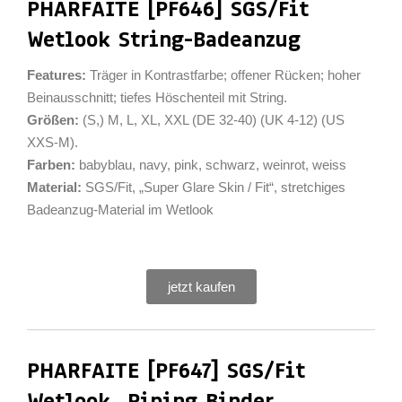
PHARFAITE [PF646] SGS/Fit
Wetlook String-Badeanzug
Features:
Träger in Kontrastfarbe; offener Rücken; hoher
Beinausschnitt; tiefes Höschenteil mit String.
Größen:
(S,) M, L, XL, XXL (DE 32-40) (UK 4-12) (US
XXS-M).
Farben:
babyblau, navy, pink, schwarz, weinrot, weiss
Material:
SGS/Fit, „Super Glare Skin / Fit“, stretchiges
Badeanzug-Material im Wetlook
jetzt kaufen
PHARFAITE [PF647] SGS/Fit
Wetlook „Piping Binder