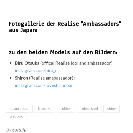
Fotogallerie der Realise "Ambassadors"
aus Japan:
zu den beiden Models auf den Bildern:
Biru Otsuka
(offical Realise Idol and ambassador) :
instagram.com/biru_o
Shiron
(Realise amabassador) :
instagram.com/loveshironpan
japanrubber
latexlike
rubber
rubberized
shiny
wetlook
By
cultulu