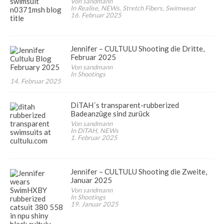
Von sandmann
In Realise, NEWs, Stretch Fibers, Swimwear
16. Februar 2025
Jennifer – CULTULU Shooting die Dritte,
Februar 2025
Von sandmann
In Shootings
14. Februar 2025
DiTAH´s transparent-rubberized
Badeanzüge sind zurück
Von sandmann
In DiTAH, NEWs
1. Februar 2025
Jennifer – CULTULU Shooting die Zweite,
Januar 2025
Von sandmann
In Shootings
19. Januar 2025