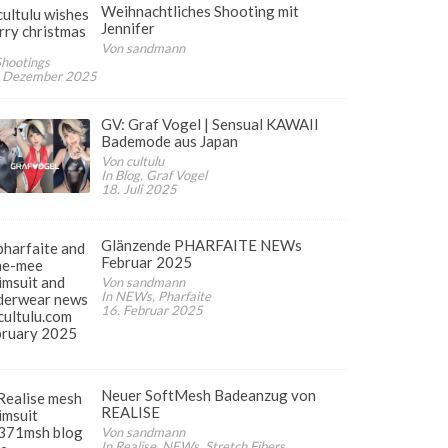
Weihnachtliches Shooting mit
Jennifer
Von sandmann
Shootings
. Dezember 2025
GV: Graf Vogel | Sensual KAWAII
Bademode aus Japan
Von cultulu
In Blog, Graf Vogel
18. Juli 2025
Glänzende PHARFAITE NEWs
Februar 2025
Von sandmann
In NEWs, Pharfaite
16. Februar 2025
Neuer SoftMesh Badeanzug von
REALISE
Von sandmann
In Realise, NEWs, Stretch Fibers,