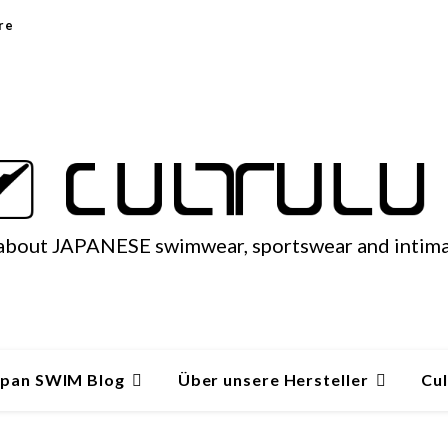
re
 about JAPANESE swimwear, sportswear and intim
apan SWIM Blog
Über unsere Hersteller
Cul