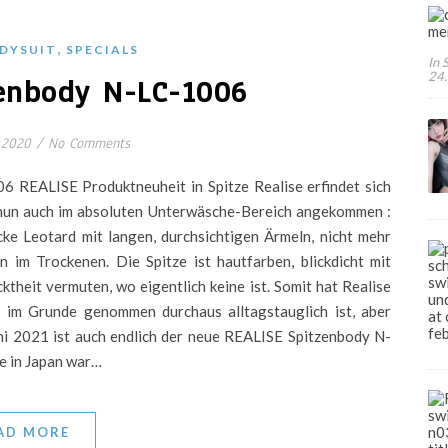
,
DYSUIT
SPECIALS
In 
24
enbody N-LC-1006
 2020
/
No Comments
6 REALISE Produktneuheit in Spitze Realise erfindet sich
t nun auch im absoluten Unterwäsche-Bereich angekommen :
cke Leotard mit langen, durchsichtigen Ärmeln, nicht mehr
n im Trockenen. Die Spitze ist hautfarben, blickdicht mit
ktheit vermuten, wo eigentlich keine ist. Somit hat Realise
as im Grunde genommen durchaus alltagstauglich ist, aber
ni 2021 ist auch endlich der neue REALISE Spitzenbody N-
se in Japan war…
AD MORE