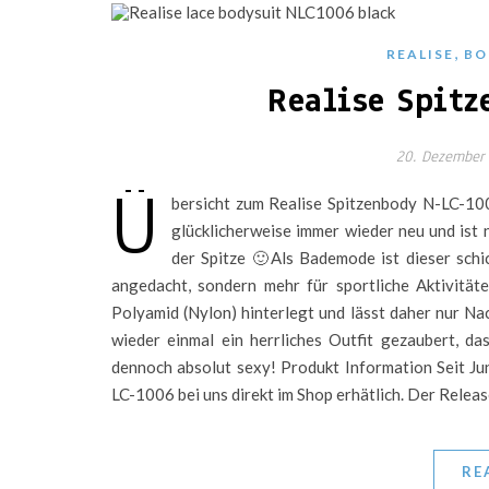
,
REALISE
BO
Realise Spitz
20. Dezember
Ü
bersicht zum Realise Spitzenbody N-LC-100
glücklicherweise immer wieder neu und is
der Spitze 🙂Als Bademode ist dieser schi
angedacht, sondern mehr für sportliche Aktivitäte
Polyamid (Nylon) hinterlegt und lässt daher nur Nac
wieder einmal ein herrliches Outfit gezaubert, d
dennoch absolut sexy! Produkt Information Seit Ju
LC-1006 bei uns direkt im Shop erhätlich. Der Relea
RE