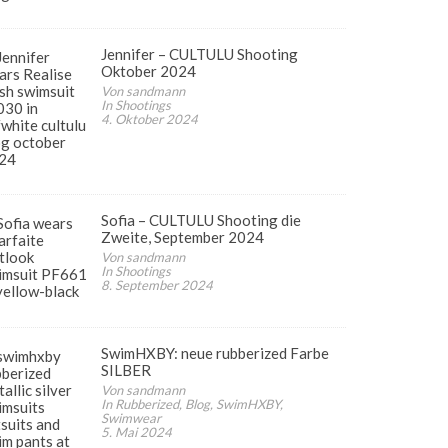
Jennifer – CULTULU Shooting
Oktober 2024
Von sandmann
In Shootings
4. Oktober 2024
Sofia – CULTULU Shooting die
Zweite, September 2024
Von sandmann
In Shootings
8. September 2024
SwimHXBY: neue rubberized Farbe
SILBER
Von sandmann
In Rubberized, Blog, SwimHXBY,
Swimwear
5. Mai 2024