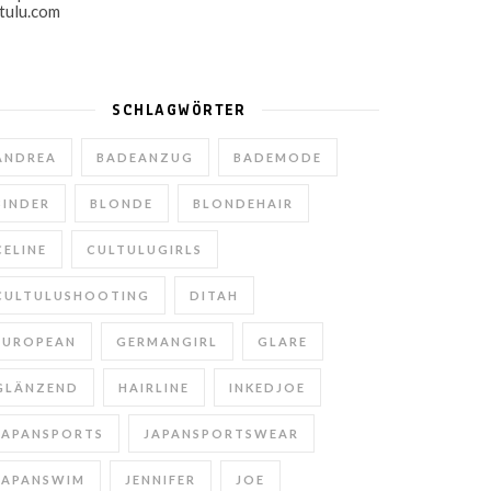
SCHLAGWÖRTER
ANDREA
BADEANZUG
BADEMODE
BINDER
BLONDE
BLONDEHAIR
CELINE
CULTULUGIRLS
CULTULUSHOOTING
DITAH
EUROPEAN
GERMANGIRL
GLARE
GLÄNZEND
HAIRLINE
INKEDJOE
JAPANSPORTS
JAPANSPORTSWEAR
JAPANSWIM
JENNIFER
JOE