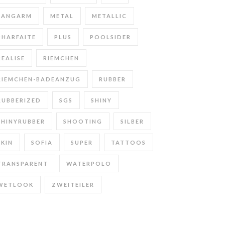
LANGARM
METAL
METALLIC
PHARFAITE
PLUS
POOLSIDER
REALISE
RIEMCHEN
RIEMCHEN-BADEANZUG
RUBBER
RUBBERIZED
SGS
SHINY
SHINYRUBBER
SHOOTING
SILBER
SKIN
SOFIA
SUPER
TATTOOS
TRANSPARENT
WATERPOLO
WETLOOK
ZWEITEILER