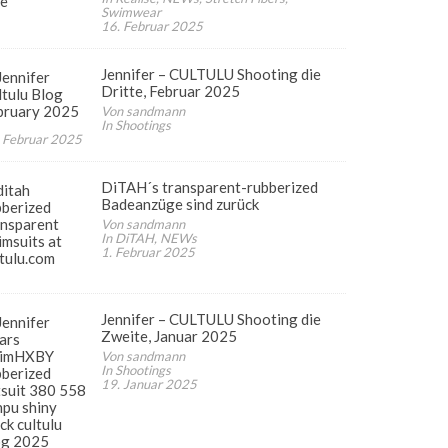
Swimwear
16. Februar 2025
Jennifer – CULTULU Shooting die
Dritte, Februar 2025
Von sandmann
In Shootings
 Februar 2025
DiTAH´s transparent-rubberized
Badeanzüge sind zurück
Von sandmann
In DiTAH, NEWs
1. Februar 2025
Jennifer – CULTULU Shooting die
Zweite, Januar 2025
Von sandmann
In Shootings
19. Januar 2025