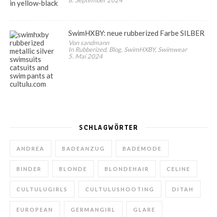
8. September 2024
SwimHXBY: neue rubberized Farbe SILBER
Von sandmann
In Rubberized, Blog, SwimHXBY, Swimwear
5. Mai 2024
SCHLAGWÖRTER
ANDREA
BADEANZUG
BADEMODE
BINDER
BLONDE
BLONDEHAIR
CELINE
CULTULUGIRLS
CULTULUSHOOTING
DITAH
EUROPEAN
GERMANGIRL
GLARE