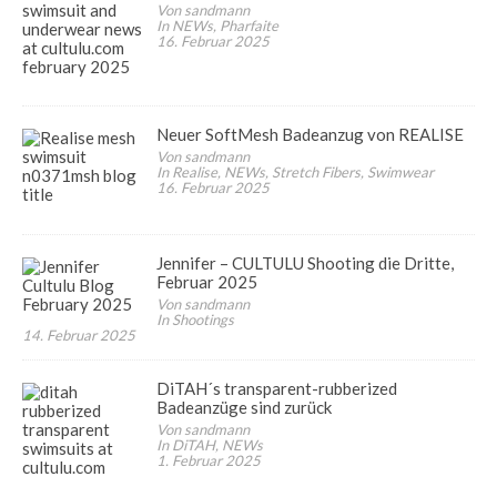
Von sandmann
In NEWs, Pharfaite
16. Februar 2025
Neuer SoftMesh Badeanzug von REALISE
Von sandmann
In Realise, NEWs, Stretch Fibers, Swimwear
16. Februar 2025
Jennifer – CULTULU Shooting die Dritte,
Februar 2025
Von sandmann
In Shootings
14. Februar 2025
DiTAH´s transparent-rubberized
Badeanzüge sind zurück
Von sandmann
In DiTAH, NEWs
1. Februar 2025