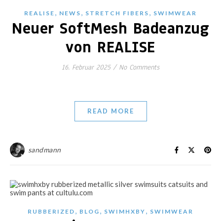
,
,
,
REALISE
NEWS
STRETCH FIBERS
SWIMWEAR
Neuer SoftMesh Badeanzug
von REALISE
16. Februar 2025
/
No Comments
READ MORE
sandmann
,
,
,
RUBBERIZED
BLOG
SWIMHXBY
SWIMWEAR