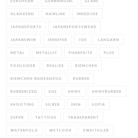
EUROPEAN
GERMANGIRL
GLARE
GLÄNZEND
HAIRLINE
INKEDJOE
JAPANSPORTS
JAPANSPORTSWEAR
JAPANSWIM
JENNIFER
JOE
LANGARM
METAL
METALLIC
PHARFAITE
PLUS
POOLSIDER
REALISE
RIEMCHEN
RIEMCHEN-BADEANZUG
RUBBER
RUBBERIZED
SGS
SHINY
SHINYRUBBER
SHOOTING
SILBER
SKIN
SOFIA
SUPER
TATTOOS
TRANSPARENT
WATERPOLO
WETLOOK
ZWEITEILER