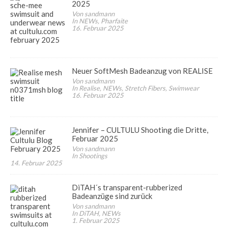
2025
Von sandmann
In NEWs, Pharfaite
16. Februar 2025
Neuer SoftMesh Badeanzug von REALISE
Von sandmann
In Realise, NEWs, Stretch Fibers, Swimwear
16. Februar 2025
Jennifer – CULTULU Shooting die Dritte,
Februar 2025
Von sandmann
In Shootings
14. Februar 2025
DiTAH´s transparent-rubberized
Badeanzüge sind zurück
Von sandmann
In DiTAH, NEWs
1. Februar 2025