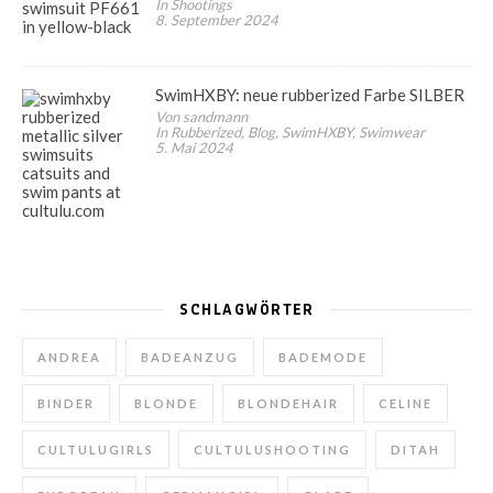
In Shootings
8. September 2024
SwimHXBY: neue rubberized Farbe SILBER
Von sandmann
In Rubberized, Blog, SwimHXBY, Swimwear
5. Mai 2024
SCHLAGWÖRTER
ANDREA
BADEANZUG
BADEMODE
BINDER
BLONDE
BLONDEHAIR
CELINE
CULTULUGIRLS
CULTULUSHOOTING
DITAH