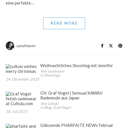
eine perfekte…
READ MORE
sandmann
Weihnachtliches Shooting mit Jennifer
Von sandmann
In Shootings
24. Dezember 2025
GV: Graf Vogel | Sensual KAWAII
Bademode aus Japan
Von cultulu
In Blog, Graf Vogel
18. Juli 2025
Glänzende PHARFAITE NEWs Februar