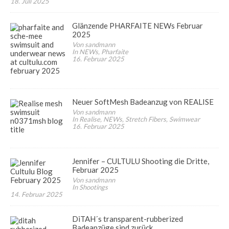
18. Juli 2025
Glänzende PHARFAITE NEWs Februar
2025
Von sandmann
In NEWs, Pharfaite
16. Februar 2025
Neuer SoftMesh Badeanzug von REALISE
Von sandmann
In Realise, NEWs, Stretch Fibers, Swimwear
16. Februar 2025
Jennifer – CULTULU Shooting die Dritte,
Februar 2025
Von sandmann
In Shootings
14. Februar 2025
DiTAH´s transparent-rubberized
Badeanzüge sind zurück