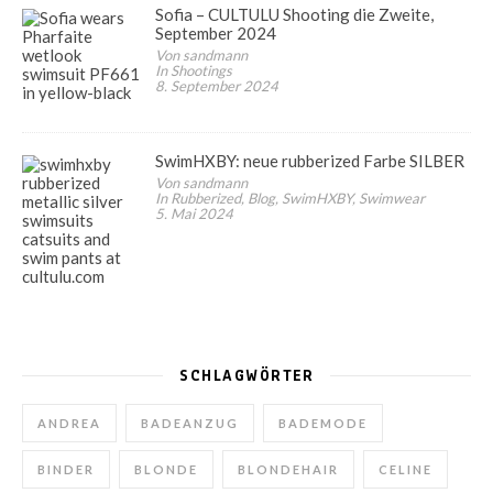
Sofia – CULTULU Shooting die Zweite,
September 2024
Von sandmann
In Shootings
8. September 2024
SwimHXBY: neue rubberized Farbe SILBER
Von sandmann
In Rubberized, Blog, SwimHXBY, Swimwear
5. Mai 2024
SCHLAGWÖRTER
ANDREA
BADEANZUG
BADEMODE
BINDER
BLONDE
BLONDEHAIR
CELINE