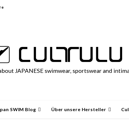
re
 about JAPANESE swimwear, sportswear and intim
apan SWIM Blog
Über unsere Hersteller
Cul