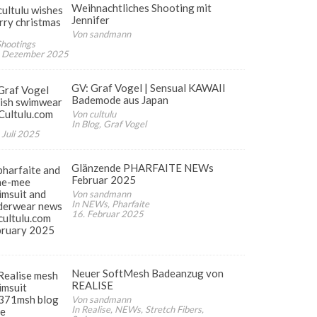
Weihnachtliches Shooting mit
Jennifer
Von sandmann
Shootings
. Dezember 2025
GV: Graf Vogel | Sensual KAWAII
Bademode aus Japan
Von cultulu
In Blog, Graf Vogel
 Juli 2025
Glänzende PHARFAITE NEWs
Februar 2025
Von sandmann
In NEWs, Pharfaite
16. Februar 2025
Neuer SoftMesh Badeanzug von
REALISE
Von sandmann
In Realise, NEWs, Stretch Fibers,