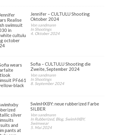
Jennifer – CULTULU Shooting
Oktober 2024
Von sandmann
In Shootings
4. Oktober 2024
Sofia – CULTULU Shooting die
Zweite, September 2024
Von sandmann
In Shootings
8. September 2024
SwimHXBY: neue rubberized Farbe
SILBER
Von sandmann
In Rubberized, Blog, SwimHXBY,
Swimwear
5. Mai 2024