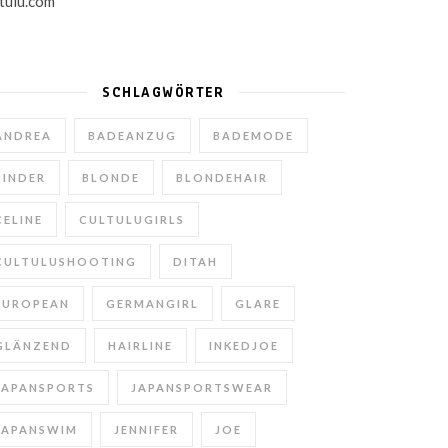
SCHLAGWÖRTER
ANDREA
BADEANZUG
BADEMODE
BINDER
BLONDE
BLONDEHAIR
CELINE
CULTULUGIRLS
CULTULUSHOOTING
DITAH
EUROPEAN
GERMANGIRL
GLARE
GLÄNZEND
HAIRLINE
INKEDJOE
JAPANSPORTS
JAPANSPORTSWEAR
JAPANSWIM
JENNIFER
JOE