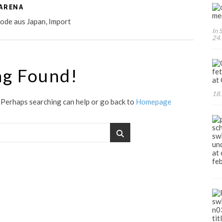
ARENA
e aus Japan, Import
In 
24
ng Found!
18.
. Perhaps searching can help or go back to
Homepage